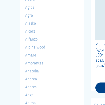
Agidel
Agra
Alaska
Alcarz
Alfanzo
Кера
Alpine wood
Вуди
Amare
500*
арт.
Amorantes
(3шт/
Anatolia
Andrea
Andres
Angel
Anima