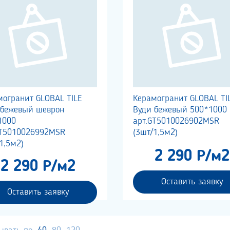
могранит GLOBAL TILE
Керамогранит GLOBAL TI
 бежевый шеврон
Вуди бежевый 500*1000
1000
арт.GT5010026902MSR
GT5010026992MSR
(3шт/1,5м2)
1,5м2)
2 290 Р/м2
2 290 Р/м2
Оставить заявку
Оставить заявку