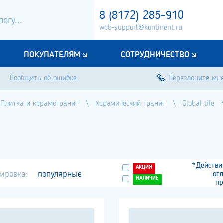
8 (8172) 285-910
web-support@kontinent.ru
ПОКУПАТЕЛЯМ
СОТРУДНИЧЕСТВО
Сообщить об ошибке
Перезвоните мн
Плитка и керамогранит
Керамический гранит
Global tile
*Действи
АКЦИЯ
ировка:
популярные
от
НАЛИЧИЕ
пр