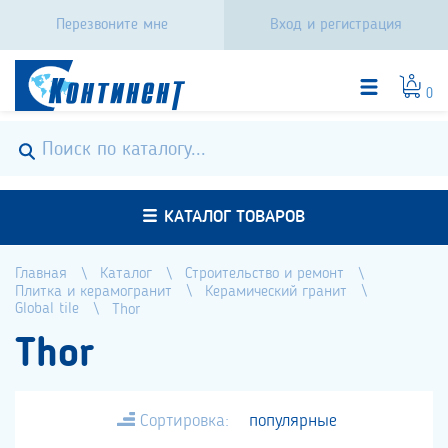
Перезвоните мне
Вход и регистрация
0
КАТАЛОГ ТОВАРОВ
Главная
Каталог
Строительство и ремонт
Плитка и керамогранит
Керамический гранит
Global tile
Thor
Thor
Сортировка:
популярные