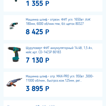
1 355 Р
Машинка шлиф.- отрезн. ФИТ угл. 1650вт ,КлК
180мм, 6000 об/мин.тяж, б/с щеток 80327
8 425 Р
Шуруповерт ФИТ аккумуляторный 14.4В, 1,5 Ач,
кейс арт. CD-14CSP 80183
7 130 Р
Машинка шлиф.- отр. MAX-PRO угл. 950вт ,3000-
11000 об/мин., быстроз.кож.125мм, рег...
3 895 Р