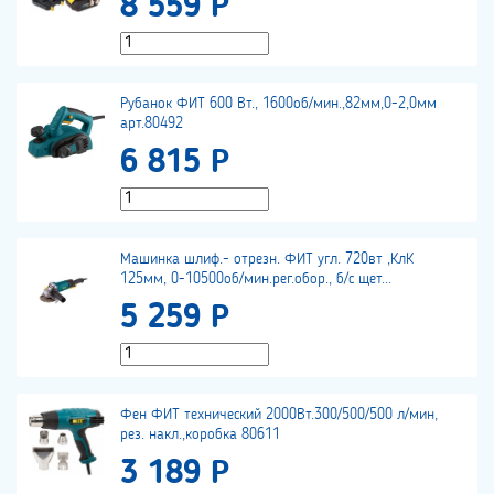
8 559 Р
Рубанок ФИТ 600 Вт., 1600об/мин.,82мм,0-2,0мм
арт.80492
6 815 Р
Машинка шлиф.- отрезн. ФИТ угл. 720вт ,КлК
125мм, 0-10500об/мин.рег.обор., б/с щет...
5 259 Р
Фен ФИТ технический 2000Вт.300/500/500 л/мин,
рез. накл.,коробка 80611
3 189 Р