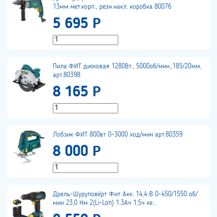
13мм мет.корп., резн.накл. коробка 80076
5 695 Р
Пила ФИТ дисковая 1280Вт., 5000об/мин,,185/20мм,
арт.80398
8 165 Р
Лобзик ФИТ 800вт 0-3000 ход/мин арт.80359
8 000 Р
Дрель-Шуруповёрт Фит Акк. 14,4 В 0-450/1550 об/
мин 23,0 Нм 2(Li-Lon) 1.3Ач 1,5ч ке...