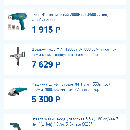
Фен ФИТ технический 2000Вт.350/500 л/мин,
коробка 80602
1 915 Р
Дрель-миксер ФИТ 1200Вт 0-1000 об/мин КлП 3-
16мм металл.корпус рез. накл. коробка ...
7 629 Р
Машинка шлиф.- отрезн. ФИТ угл. 1350вт ,БсК
150мм, 9000 об/мин.тяж, б/с щеток, кор...
5 300 Р
Отвертка ФИТ аккумуляторная 3,6В ; 180 об/мин.3
Нм; 1(Li-lon) 1.3 Ач; 3-5ч, арт.80237