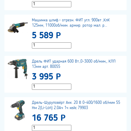
Машинка шлиф.- отрезн. ФИТ угл. 900вт ,КлК
125мм, 11000об/мин. армир. ротор мал. р...
5 589 Р
Дрель ФИТ ударная 600 Вт.,0-3000 об/мин,, КЛП
13мм арт. 80055
3 995 Р
Дрель-Шуруповёрт Акк. 20 В 0-400/1600 об/мин 55
Нм 2(Li-Lon) 2.0Ач 1ч кейс 79903
16 765 Р