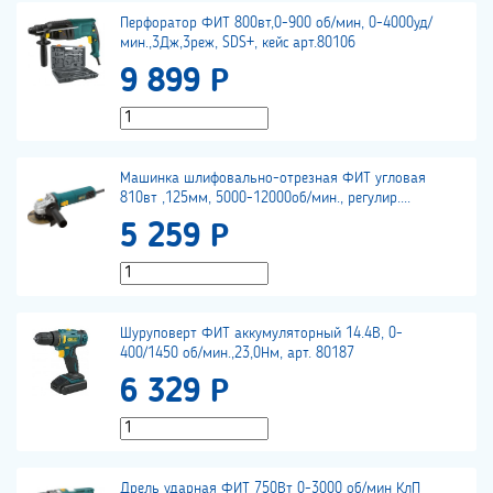
Перфоратор ФИТ 800вт,0-900 об/мин, 0-4000уд/
мин.,3Дж,3реж, SDS+, кейс арт.80106
9 899 Р
Машинка шлифовально-отрезная ФИТ угловая
810вт ,125мм, 5000-12000об/мин., регулир....
5 259 Р
Шуруповерт ФИТ аккумуляторный 14.4В, 0-
400/1450 об/мин.,23,0Нм, арт. 80187
6 329 Р
Дрель ударная ФИТ 750Вт 0-3000 об/мин КлП