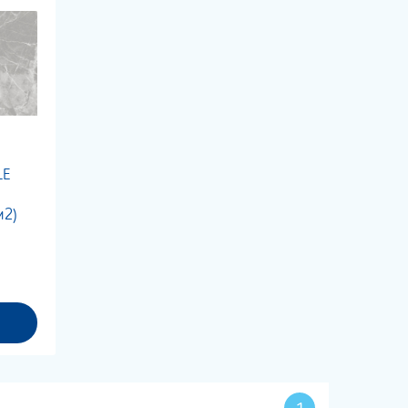
LE
м2)