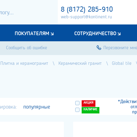
8 (8172) 285-910
web-support@kontinent.ru
ПОКУПАТЕЛЯМ
СОТРУДНИЧЕСТВО
Сообщить об ошибке
Перезвоните мн
Плитка и керамогранит
Керамический гранит
Global tile
*Действи
АКЦИЯ
ировка:
популярные
от
НАЛИЧИЕ
пр