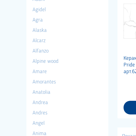
Agidel
Agra
Alaska
Alcarz
Alfanzo
Кера
Alpine wood
Prid
Amare
арт.6
Amorantes
Anatolia
Andrea
Andres
Angel
Anima