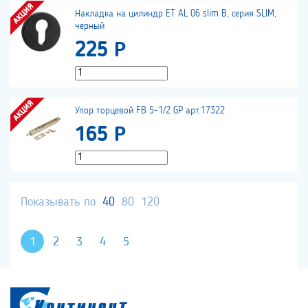
Накладка на цилиндр ET AL 06 slim B, серия SLIM,
черный
225 Р
Упор торцевой FB 5-1/2 GP арт.17322
165 Р
Показывать по
40
80
120
1
2
3
4
5