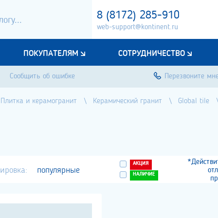
8 (8172) 285-910
web-support@kontinent.ru
ПОКУПАТЕЛЯМ
СОТРУДНИЧЕСТВО
Сообщить об ошибке
Перезвоните мн
Плитка и керамогранит
Керамический гранит
Global tile
*Действи
АКЦИЯ
ировка:
популярные
от
НАЛИЧИЕ
пр