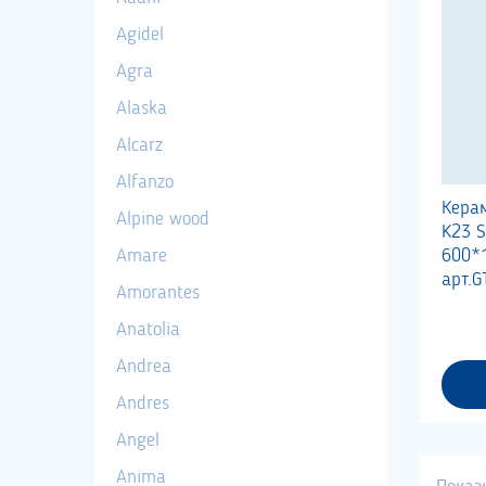
Agidel
Agra
Alaska
Alcarz
Alfanzo
Кера
Alpine wood
K23 
Amare
600*
арт.G
Amorantes
Anatolia
Andrea
Andres
Angel
Anima