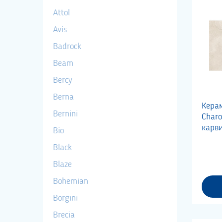
Attol
Avis
Badrock
Beam
Bercy
Berna
Кера
Bernini
Char
карв
Bio
Black
Blaze
Bohemian
Borgini
Brecia