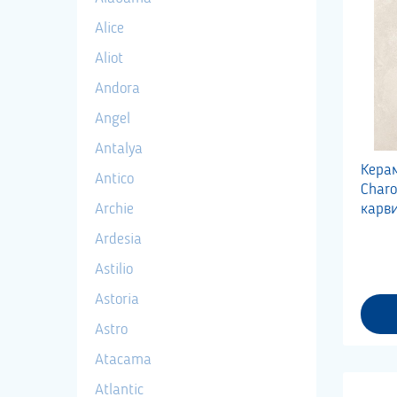
Alice
Aliot
Andora
Angel
Antalya
Кера
Antico
Char
Archie
карв
Ardesia
Astilio
Astoria
Astro
Atacama
Atlantic