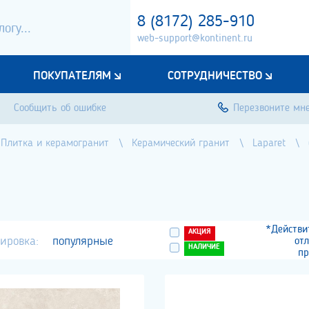
8 (8172) 285-910
web-support@kontinent.ru
ПОКУПАТЕЛЯМ
СОТРУДНИЧЕСТВО
Сообщить об ошибке
Перезвоните мн
Плитка и керамогранит
Керамический гранит
Laparet
*Действи
АКЦИЯ
ировка:
популярные
от
НАЛИЧИЕ
пр