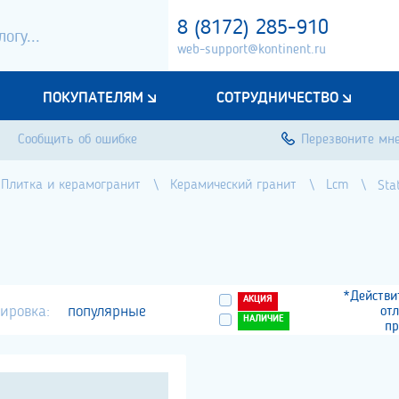
8 (8172) 285-910
web-support@kontinent.ru
ПОКУПАТЕЛЯМ
СОТРУДНИЧЕСТВО
Сообщить об ошибке
Перезвоните мн
Плитка и керамогранит
Керамический гранит
Lcm
Sta
*Действи
АКЦИЯ
ировка:
популярные
от
НАЛИЧИЕ
пр