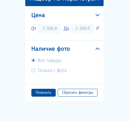
Цена
От
До
Р
Наличие фото
Все товары
Только с фото
Показать