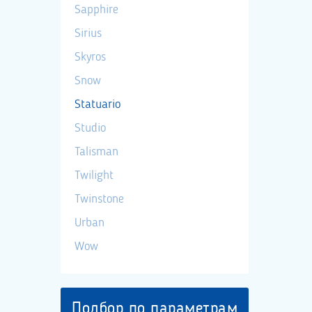
Sapphire
Sirius
Skyros
Snow
Statuario
Studio
Talisman
Twilight
Twinstone
Urban
Wow
Подбор по параметрам