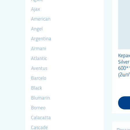
Ajax
American
Angel
Argentina
Armani
Керам
Atlantic
Silve
Aventus
600*
(2шт/
Barcelo
Black
Blumarin
Borneo
Calacatta
Cascade