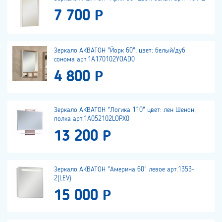
7 700 Р
Зеркало АКВАТОН "Йорк 60", цвет: белый/дуб
сонома арт.1A170102YOAD0
4 800 Р
Зеркало АКВАТОН "Логика 110" цвет: лен Шенон,
полка арт.1A052102LOPX0
13 200 Р
Зеркало АКВАТОН "Америна 60" левое арт.1353-
2(LEV)
15 000 Р