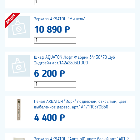
Зеркало АКВАТОН "Мишель"
10 890 Р
Шкаф AQUATON Лофт Фабрик 34*30*70 Дуб
Эндгрейн арт.1A242803LTDU0
6 200 Р
Пенал АКВАТОН "Йорк" подвесной, открытый, цвет:
выбеленное дерево, арт.1A171103YOB50
4 400 Р
Зеркало АКВАТОН "Ария 50" цвет: белый арт.1401-2