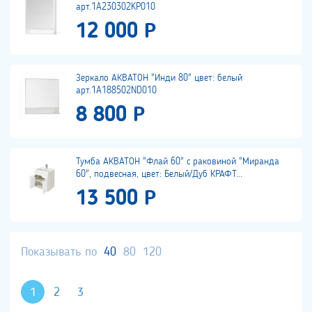
арт.1A230302KP010
12 000 Р
Зеркало АКВАТОН "Инди 80" цвет: белый
арт.1A188502ND010
8 800 Р
Тумба АКВАТОН "Флай 60" с раковиной "Миранда
60", подвесная, цвет: Белый/Дуб КРАФТ...
13 500 Р
Показывать по
40
80
120
1
2
3