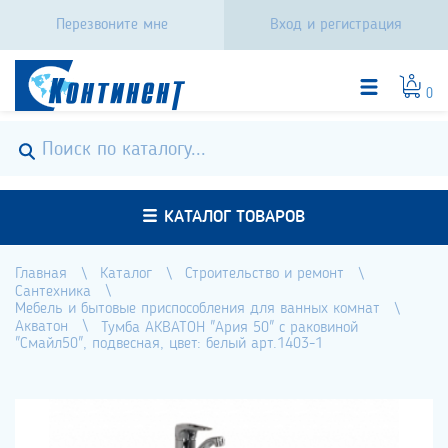
Перезвоните мне
Вход и регистрация
0
КАТАЛОГ ТОВАРОВ
Главная
Каталог
Строительство и ремонт
Сантехника
Мебель и бытовые приспособления для ванных комнат
Акватон
Тумба АКВАТОН "Ария 50" с раковиной
"Смайл50", подвесная, цвет: белый арт.1403-1