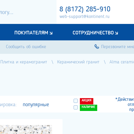
8 (8172) 285-910
web-support@kontinent.ru
ПОКУПАТЕЛЯМ
СОТРУДНИЧЕСТВО
Сообщить об ошибке
Перезвоните мн
Плитка и керамогранит
Керамический гранит
Alma cerami
*Действи
АКЦИЯ
ировка:
популярные
от
НАЛИЧИЕ
пр