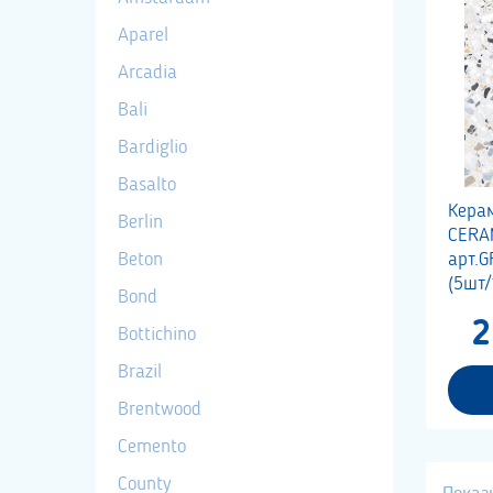
Aparel
Arcadia
Bali
Bardiglio
Basalto
Кера
Berlin
CERA
Beton
арт.
(5шт/
Bond
2
Bottichino
Brazil
Brentwood
Cemento
County