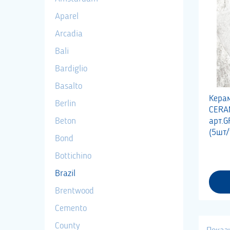
Aparel
Arcadia
Bali
Bardiglio
Basalto
Кера
Berlin
CERAM
Beton
арт.
(5шт/
Bond
Bottichino
Brazil
Brentwood
Cemento
County