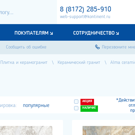
8 (8172) 285-910
web-support@kontinent.ru
ПОКУПАТЕЛЯМ
СОТРУДНИЧЕСТВО
Сообщить об ошибке
Перезвоните мн
Плитка и керамогранит
Керамический гранит
Alma cerami
*Действи
АКЦИЯ
ировка:
популярные
от
НАЛИЧИЕ
пр