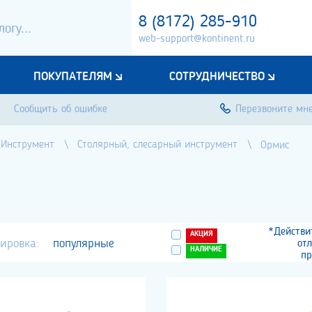
8 (8172) 285-910
web-support@kontinent.ru
ПОКУПАТЕЛЯМ
СОТРУДНИЧЕСТВО
Сообщить об ошибке
Перезвоните мн
Инструмент
Столярный, слесарный инструмент
Ормис
*Действи
АКЦИЯ
ировка:
популярные
от
НАЛИЧИЕ
пр