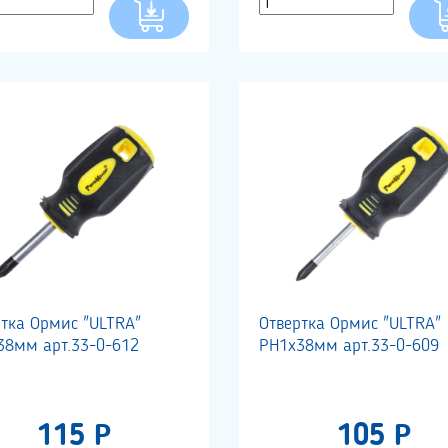
ртка Ормис "ULTRA"
Отвертка Ормис "ULTRA"
38мм арт.33-0-612
РН1х38мм арт.33-0-609
115 Р
105 Р