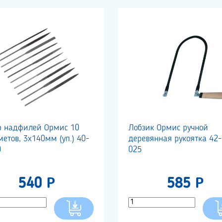
р надфилей Ормис 10
Лобзик Ормис ручной
етов, 3х140мм (уп.) 40-
деревянная рукоятка 42-
0
025
540 Р
585 Р