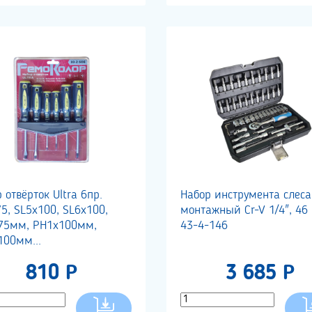
 отвёрток Ultra 6пр.
Набор инструмента слеса
5, SL5х100, SL6х100,
монтажный Cr-V 1/4", 46 
75мм, PH1х100мм,
43-4-146
100мм...
810 Р
3 685 Р