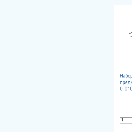
Набо
предм
0-01