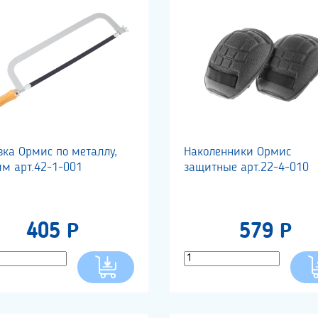
вка Ормис по металлу,
Наколенники Ормис
мм арт.42-1-001
защитные арт.22-4-010
405 Р
579 Р