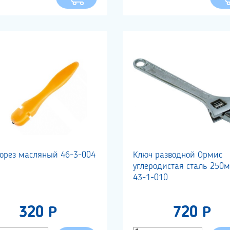
лорез масляный 46-3-004
Ключ разводной Ормис
углеродистая сталь 250
43-1-010
320 Р
720 Р