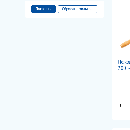
Показать
Ножо
300 