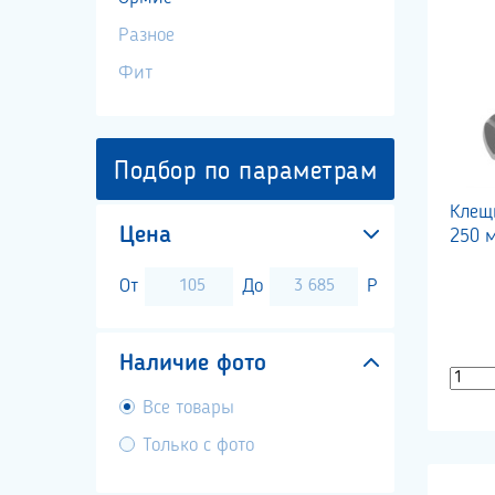
Разное
Фит
Подбор по параметрам
Клещ
Цена
250 
От
До
Р
Наличие фото
Все товары
Только с фото