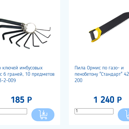
р ключей имбусовых
Пила Ормис по газо- и
с 6 граней, 10 предметов
пенобетону "Стандарт" 42
3-2-009
200
185 Р
1 240 Р