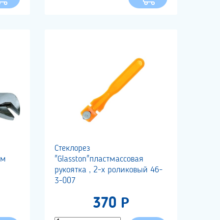
Стеклорез
мм
"Glasston"пластмассовая
рукоятка , 2-х роликовый 46-
3-007
370 Р