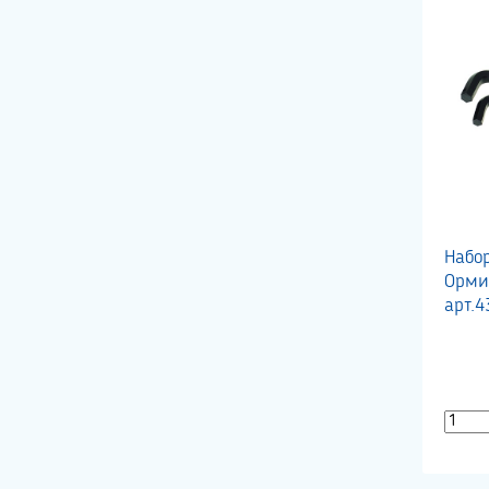
Набо
Орми
арт.4