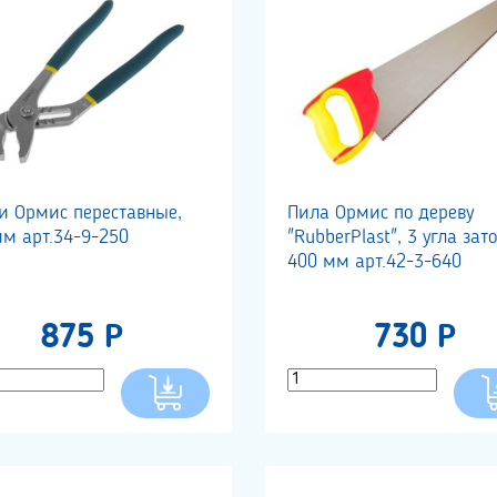
и Ормис переставные,
Пила Ормис по дереву
мм арт.34-9-250
"RubberPlast", 3 угла зат
400 мм арт.42-3-640
875 Р
730 Р