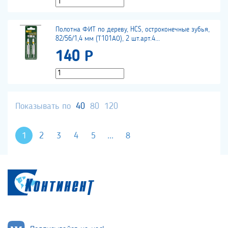
Полотна ФИТ по дереву, HCS, остроконечные зубья,
82/56/1,4 мм (Т101АО), 2 шт.арт.4...
140 Р
Показывать по
40
80
120
1
2
3
4
5
...
8