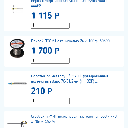
Кирка фиберглассовая усиленная ручка 400гр.
44468
1 115 Р
Припой ПОС 61 с канифолью 2мм 100гр. 60590
1 700 Р
Полотна по металлу , Bimetal, фрезерованные ,
волнистые зубья, 76/51/2мм (Т118BF),...
210 Р
Струбцина ФИТ нейлоновая пистолетная 660 x 770
x 70мм .59274