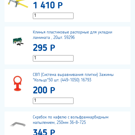
1 410 Р
Клинья пластиковые распорные для укладки
ламината , 20шт. 59296
295 Р
СВП (Система выравнивания плитки) Зажимы
"Кольцо"50 шт. (449-1050) 16793
200 Р
Скребок по кафелю с вольфрамкарбидным
напылением, 250мм 36-8-725
345 Р