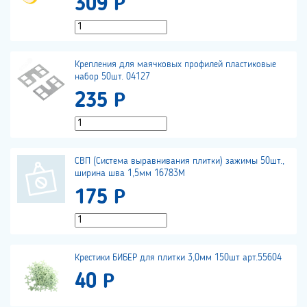
309 Р
Крепления для маячковых профилей пластиковые
набор 50шт. 04127
235 Р
СВП (Система выравнивания плитки) зажимы 50шт.,
ширина шва 1,5мм 16783М
175 Р
Крестики БИБЕР для плитки 3,0мм 150шт арт.55604
40 Р