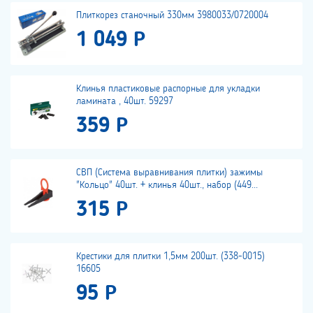
Плиткорез станочный 330мм 3980033/0720004
1 049 Р
Клинья пластиковые распорные для укладки
ламината , 40шт. 59297
359 Р
СВП (Система выравнивания плитки) зажимы
"Кольцо" 40шт. + клинья 40шт., набор (449...
315 Р
Крестики для плитки 1,5мм 200шт. (338-0015)
16605
95 Р