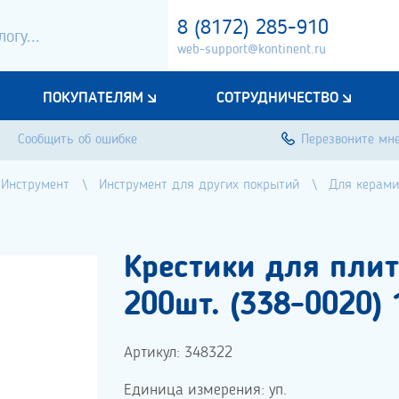
8 (8172) 285-910
web-support@kontinent.ru
ПОКУПАТЕЛЯМ
СОТРУДНИЧЕСТВО
Сообщить об ошибке
Перезвоните мн
Инструмент
Инструмент для других покрытий
Для керами
Крестики для плит
200шт. (338-0020)
Артикул: 348322
Единица измерения: уп.