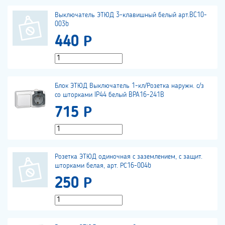
Выключатель ЭТЮД 3-клавишный белый арт.BC10-
003b
440 Р
Блок ЭТЮД Выключатель 1-кл/Розетка наружн. с/з
со шторками IP44 белый BPA16-241B
715 Р
Розетка ЭТЮД одиночная с заземлением, с защит.
шторками белая, арт. РС16-004b
250 Р