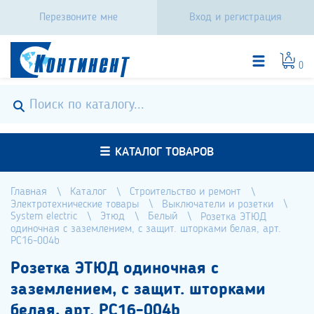
Перезвоните мне
Вход и регистрация
0
КАТАЛОГ ТОВАРОВ
Главная
Каталог
Строительство и ремонт
Электротехнические товары
Выключатели и розетки
System electric
Этюд
Белый
Розетка ЭТЮД
одиночная с заземлением, с защит. шторками белая, арт.
РС16-004b
Розетка ЭТЮД одиночная с
заземлением, с защит. шторками
белая, арт. РС16-004b