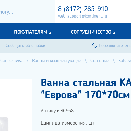
8 (8172) 285-910
web-support@kontinent.ru
ПОКУПАТЕЛЯМ
СОТРУДНИЧЕСТВО
Сообщить об ошибке
Перезвоните мн
Сантехника
Ванны и комплектующие
Стальные
Kaldew
Ванна стальная K
"Еврова" 170*70см
Артикул: 36568
Единица измерения: шт