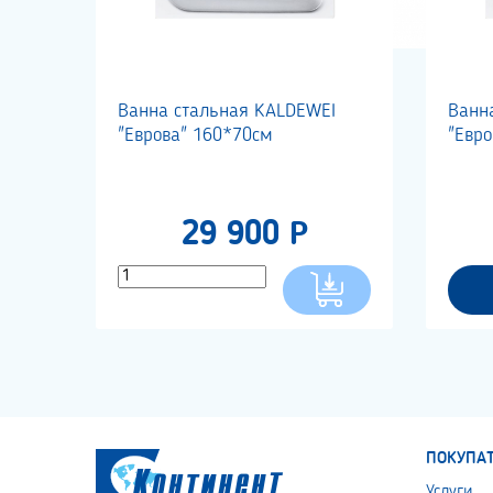
Ванна стальная KALDEWEI
Ванн
"Еврова" 160*70см
"Евр
29 900 Р
ПОКУПА
Услуги