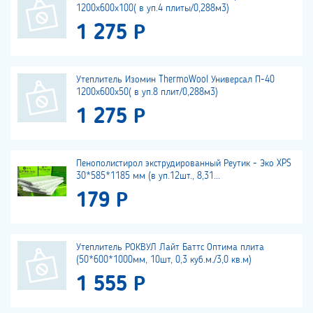
1200х600х100( в уп.4 плиты/0,288м3)
1 275 Р
Утеплитель Изомин ThermoWool Универсал П-40
1200х600х50( в уп.8 плит/0,288м3)
1 275 Р
Пенополистирол экструдированный Реутик - Эко XPS
30*585*1185 мм (в уп.12шт., 8,31...
179 Р
Утеплитель РОКВУЛ Лайт Баттс Оптима плита
(50*600*1000мм, 10шт, 0,3 куб.м./3,0 кв.м)
1 555 Р