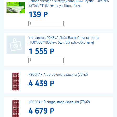
Пенополистирол экструдированный Реутик - Эко XPS
22*585*1185 мм (в уп.18шт., 12,4...
139 Р
Утеплитель РОКВУЛ Лайт Баттс Оптима плита
(100*600*1000мм, 5шт, 0,3 куб.м./3,0 кв.м)
1 555 Р
ИЗОСПАН А ветро-влагозащита (70м2)
4 439 Р
ИЗОСПАН D гидро-пароизоляция (70м2)
4 679 Р