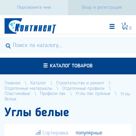
Перезвоните мне
Вход и регистрация
0
КАТАЛОГ ТОВАРОВ
Главная
Каталог
Строительство и ремонт
Отделочные материалы
Отделочные профили
Пластиковые
Профили пвх
Углы пвх прямые
Углы
белые
Углы белые
Сортировка:
популярные