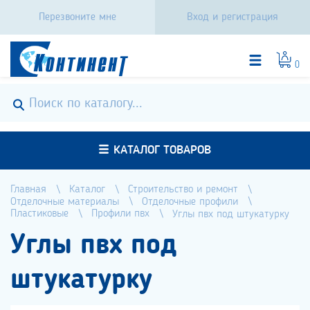
Перезвоните мне
Вход и регистрация
0
КАТАЛОГ ТОВАРОВ
Главная
Каталог
Строительство и ремонт
Отделочные материалы
Отделочные профили
Пластиковые
Профили пвх
Углы пвх под штукатурку
Углы пвх под
штукатурку