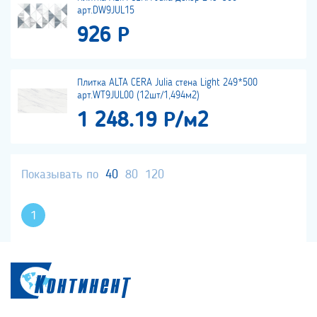
арт.DW9JUL15
926 Р
Плитка ALTA CERA Julia стена Light 249*500
арт.WT9JUL00 (12шт/1,494м2)
1 248.19 Р/м2
Показывать по
40
80
120
1