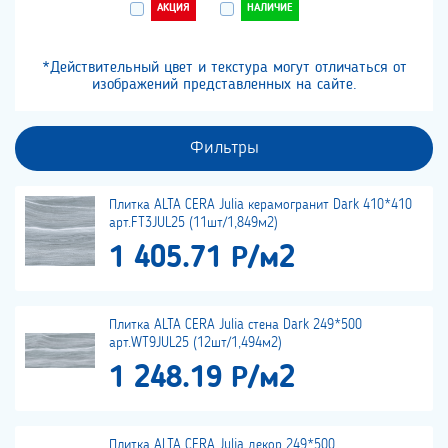
АКЦИЯ
НАЛИЧИЕ
*Действительный цвет и текстура могут отличаться от
изображений представленных на сайте.
Фильтры
Плитка ALTA CERA Julia керамогранит Dark 410*410
арт.FT3JUL25 (11шт/1,849м2)
1 405.71 Р/м2
Плитка ALTA CERA Julia стена Dark 249*500
арт.WT9JUL25 (12шт/1,494м2)
1 248.19 Р/м2
Плитка ALTA CERA Julia декор 249*500