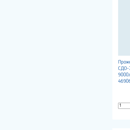
Проже
СДО-7
9000
4690