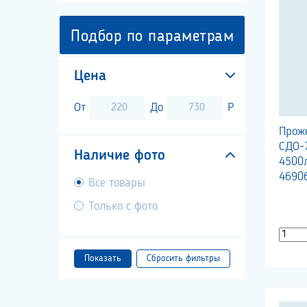
Подбор по параметрам
Цена
От
До
Р
Проже
СДО-7
Наличие фото
4500
4690
Все товары
Только с фото
Показать