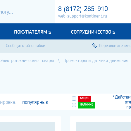
8 (8172) 285-910
web-support@kontinent.ru
ПОКУПАТЕЛЯМ
СОТРУДНИЧЕСТВО
Сообщить об ошибке
Перезвоните мн
Электротехнические товары
Прожекторы и датчики движения
*Действи
АКЦИЯ
ировка:
популярные
от
НАЛИЧИЕ
пр