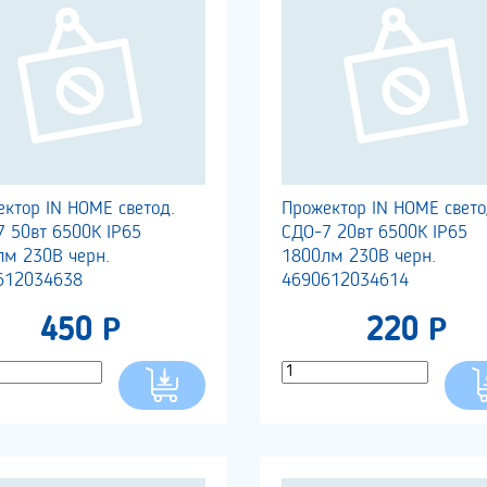
ктор IN HOME светод.
Прожектор IN HOME свето
 50вт 6500К IP65
СДО-7 20вт 6500К IP65
лм 230В черн.
1800лм 230В черн.
612034638
4690612034614
450 Р
220 Р