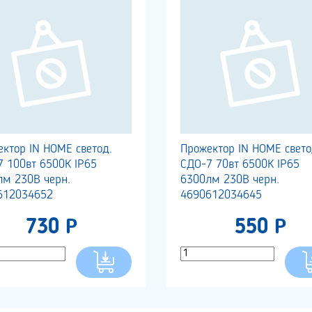
ктор IN HOME светод.
Прожектор IN HOME свето
 100вт 6500К IP65
СДО-7 70вт 6500К IP65
лм 230В черн.
6300лм 230В черн.
612034652
4690612034645
730 Р
550 Р