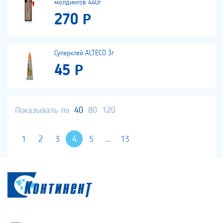
молдингов 440г
270 Р
Суперклей ALTECO 3г
45 Р
Показывать по
40
80
120
1
2
3
4
5
...
13