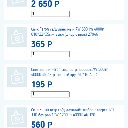
2 650 Р
Св-к Feron св/д линейный 7W 600 lm 4000К
610*22*35мм выкл.(шнур с вилк) 27946
365 Р
Светильник Feron св/д встр.поворот.7W 560lm
4000К 4К 38гр. черный круг 90*16 AL54...
195 Р
Св-к Feron встр.св/д даунлайт любое отверст.d70-
110 без рам12W 1200lm 4000К 4К 120...
560 Р