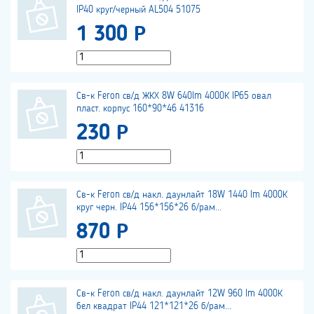
IP40 круг/черный AL504 51075
1 300 Р
Св-к Feron св/д ЖКХ 8W 640lm 4000К IP65 овал
пласт. корпус 160*90*46 41316
230 Р
Св-к Feron св/д накл. даунлайт 18W 1440 lm 4000К
круг черн. IP44 156*156*26 б/рам...
870 Р
Св-к Feron св/д накл. даунлайт 12W 960 lm 4000К
бел квадрат IP44 121*121*26 б/рам...