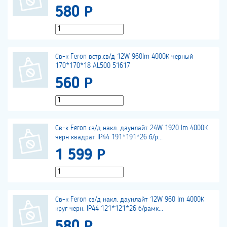
580 Р
Св-к Feron встр.св/д 12W 960lm 4000К черный
170*170*18 AL500 51617
560 Р
Св-к Feron св/д накл. даунлайт 24W 1920 lm 4000К
черн квадрат IP44 191*191*26 б/р...
1 599 Р
Св-к Feron св/д накл. даунлайт 12W 960 lm 4000К
круг черн. IP44 121*121*26 б/рамк...