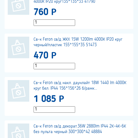
4000К IP20 круг135*135*33 41790
760 Р
Св-к Feron св/д ЖКХ 15W 1200lm 4000К IP20 круг
черный/пластик 155*155*35 51473
470 Р
Св-к Feron св/д накл. даунлайт 18W 1440 lm 4000К
круг бел. IP44 156*156*26 б/рамк...
1 085 Р
Св-к Feron св/д декорат.36W 2880lm IP44 2К-4К-6К
без пульта черный 300*300*42 48884