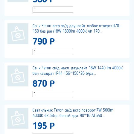
580 Р
Св-к Feron встр.св/д даунлайт любое отверст.d70-
160 без рам18W 1800lm 4000К 4К 170...
790 Р
Св-к Feron св/д накл. даунлайт 18W 1440 lm 4000К
бел квадрат IP44 156*156*26 б/ра...
870 Р
Светильник Feron св/д встр.поворот.7W 560lm
4000К 4К 38гр. белый круг 90*16 AL540...
195 Р