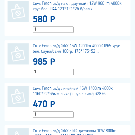
Св-к Feron св/д накл. даунлайт 12W 960 lm 4000К
круг бел. IP44 121*121*26 б/рамк ...
580 Р
Св-к Feron св/д ЖКХ 15W 1200lm 4000К IP65 круг
бел. Сауна/баня 100гр. 175*175*52 ...
985 Р
Св-к Feron св/д линейный 16W 1400lm 4000К
1160*22*35мм выкл.(шнур с вилк) 32876
470 Р
Св-к Feron св/д ЖКХ с ИК-датчиком 10W 800lm