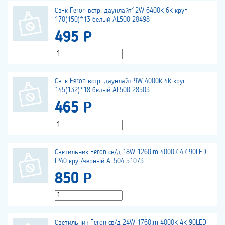
Св-к Feron встр. даунлайт12W 6400К 6К круг
170(150)*13 белый AL500 28498
495 Р
Св-к Feron встр. даунлайт 9W 4000К 4К круг
145(132)*18 белый AL500 28503
465 Р
Светильник Feron св/д 18W 1260lm 4000К 4К 90LED
IP40 круг/черный AL504 51073
850 Р
Светильник Feron св/д 24W 1760lm 4000К 4К 90LED