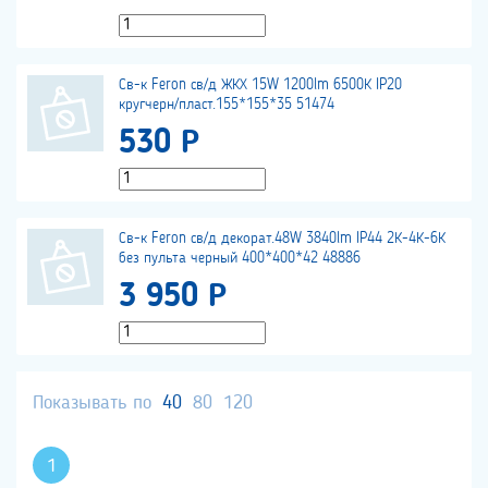
Св-к Feron св/д ЖКХ 15W 1200lm 6500К IP20
кругчерн/пласт.155*155*35 51474
530 Р
Св-к Feron св/д декорат.48W 3840lm IP44 2К-4К-6К
без пульта черный 400*400*42 48886
3 950 Р
Показывать по
40
80
120
1