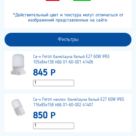
*Действительный цвет и текстура могут отличаться от
изображений представленных на сайте.
Фильтры
Св-к Feron баня/сауна белый E27 60W IP65
105x84x138 НББ 01-60-001 41406
845 Р
Св-к Feron наклон. баня/сауна белый E27 60W IP65
116x85x158 НББ 01-60-002 41407
850 Р