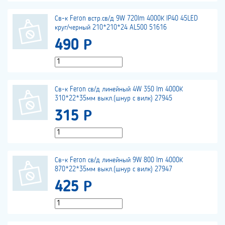
Св-к Feron встр.св/д 9W 720lm 4000К IP40 45LED
круг/черный 210*210*24 AL500 51616
490 Р
Св-к Feron св/д линейный 4W 350 lm 4000К
310*22*35мм выкл.(шнур с вилк) 27945
315 Р
Св-к Feron св/д линейный 9W 800 lm 4000К
870*22*35мм выкл.(шнур с вилк) 27947
425 Р