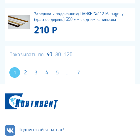
Заглушка к подоконнику DANKE №112 Mahagony
(красное дерево) 350 мм с одним капиносом
210 Р
Показывать по
40
80
120
1
2
3
4
5
...
7
Подписывайся на нас!