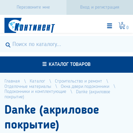
Перезвоните мне
Вход и регистрация
0
КАТАЛОГ ТОВАРОВ
Главная
Каталог
Строительство и ремонт
Отделочные материалы
Окна.двери.подоконники
Подоконники и комплектующие
Danke (акриловое
покрытие)
Danke (акриловое
покрытие)