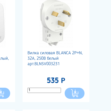
Вилка силовая BLANCA 2Р+N,
лый,
32А, 250В белый
арт.BLNSV003231
535 Р