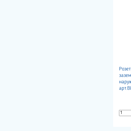
Розе
зазе
нару
арт.