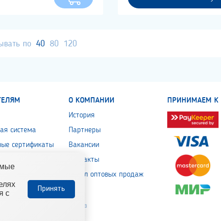
ывать по
40
80
120
ТЕЛЯМ
О КОМПАНИИ
ПРИНИМАЕМ К 
История
ая система
Партнеры
ные сертификаты
Вакансии
 обработки
Контакты
емые
льных данных
Отдел оптовых продаж
елях
Принять
я с
ельно-отделочных материалов