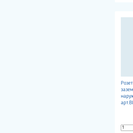
Розе
зазем
нару
арт.