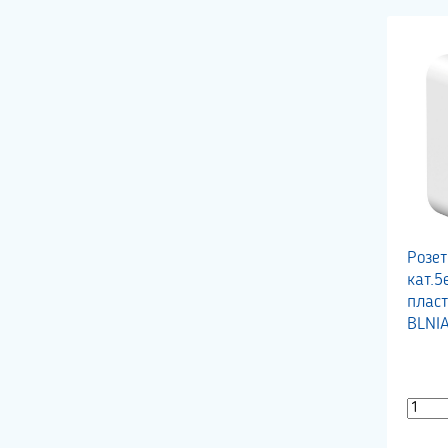
Розет
кат.5
пласт
BLNI