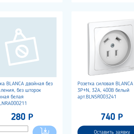
тка BLANCA двойная без
Розетка силовая BLANCA
ления, без шторок
3Р+N, 32А, 400В белый
жная белая
арт.BLNSR003241
BLNRA000211
280 Р
740 Р
Оставить заявку