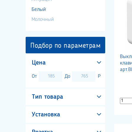
Белый
Молочный
Подбор по параметрам
Выкл
Цена
клав
арт.
От
До
Р
Тип товара
Установка