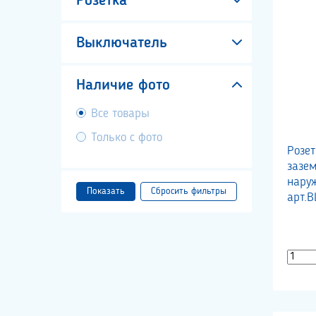
Розетка
Выключатель
Наличие фото
Все товары
Только с фото
Розе
зазе
нару
Показать
арт.