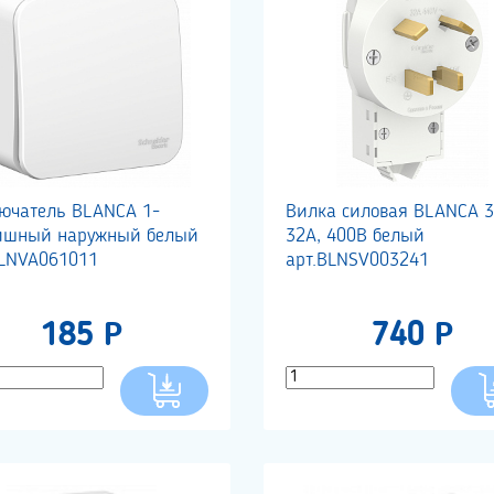
ючатель BLANCA 1-
Вилка силовая BLANCA 
ишный наружный белый
32А, 400В белый
BLNVA061011
арт.BLNSV003241
185 Р
740 Р