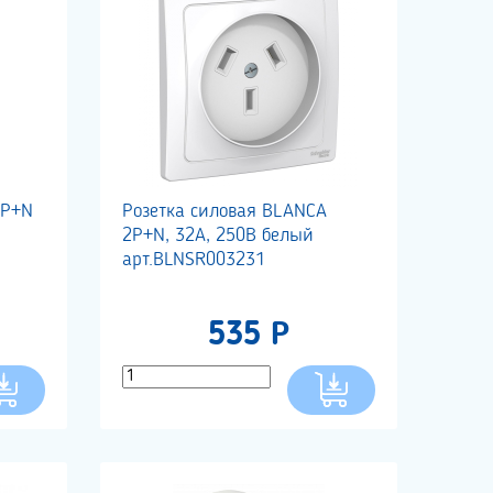
3Р+N
Розетка силовая BLANCA
2Р+N, 32А, 250В белый
арт.BLNSR003231
535 Р