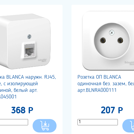
ка BLANCA наружн. RJ45,
Розетка ОП BLANCA
e, с изолирующей
одиночная без. зазем, бе
иной, белый арт.
арт.BLNRA000111
A045001
368 Р
207 Р