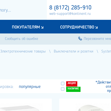
8 (8172) 285-910
web-support@kontinent.ru
ПОКУПАТЕЛЯМ
СОТРУДНИЧЕСТВО
Сообщить об ошибке
Перезвоните мн
Электротехнические товары
Выключатели и розетки
System
*Действи
АКЦИЯ
ировка:
популярные
от
НАЛИЧИЕ
пр