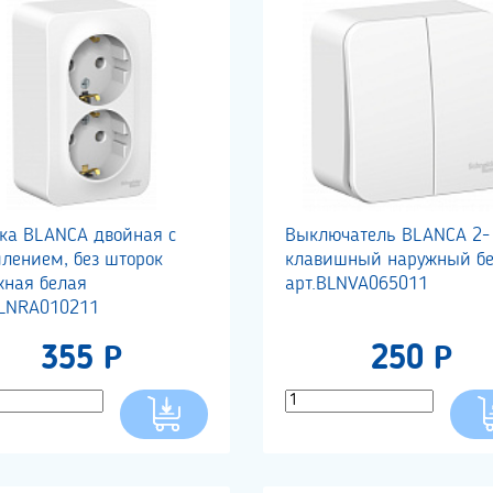
тка BLANCA двойная с
Выключатель BLANCA 2-
млением, без шторок
клавишный наружный бе
жная белая
арт.BLNVA065011
BLNRA010211
355 Р
250 Р