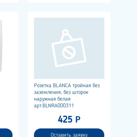
Розетка BLANCA тройная без
заземления, без шторок
наружная белая
арт.BLNRA000311
425 Р
Оставить заявку