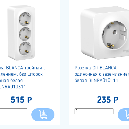
тка BLANCA тройная с
Розетка ОП BLANCA
млением, без шторок
одиночная с заземление
жная белая
белая BLNRA010111
BLNRA010311
515 Р
235 Р