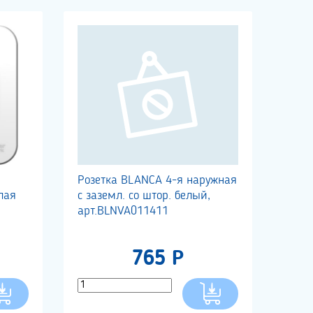
Розетка BLANCA 4-я наружная
лая
с заземл. со штор. белый,
арт.BLNVA011411
765 Р