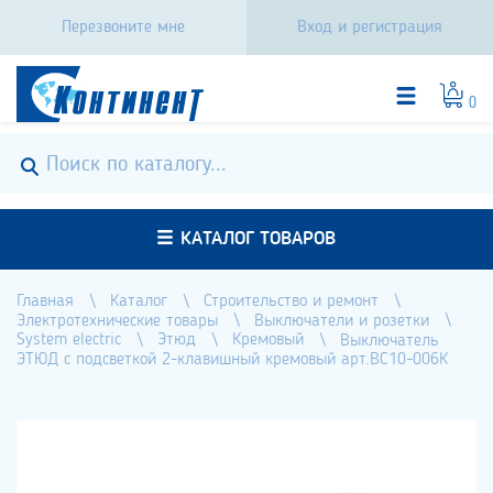
Перезвоните мне
Вход и регистрация
0
КАТАЛОГ ТОВАРОВ
Главная
Каталог
Строительство и ремонт
Электротехнические товары
Выключатели и розетки
System electric
Этюд
Кремовый
Выключатель
ЭТЮД с подсветкой 2-клавишный кремовый арт.BC10-006К