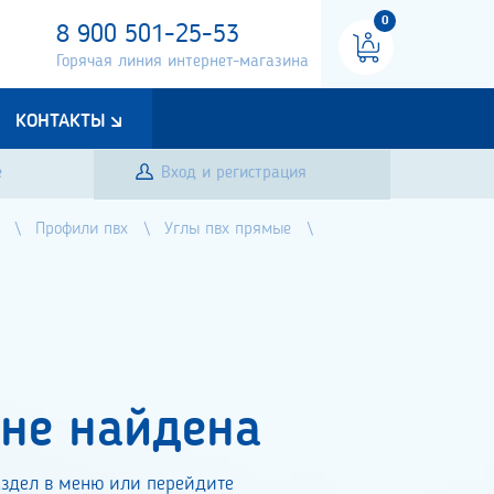
0
8 900 501-25-53
Горячая линия интернет-магазина
КОНТАКТЫ
е
Вход и регистрация
Профили пвх
Углы пвх прямые
 не найдена
здел в меню или перейдите