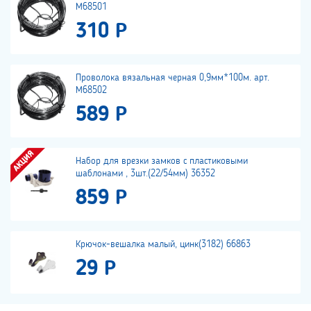
М68501
310 Р
Проволока вязальная черная 0,9мм*100м. арт.
М68502
589 Р
Набор для врезки замков с пластиковыми
шаблонами , 3шт.(22/54мм) 36352
859 Р
Крючок-вешалка малый, цинк(3182) 66863
29 Р