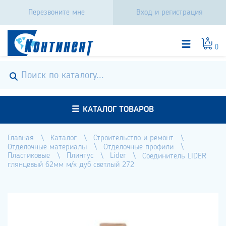
Перезвоните мне
Вход и регистрация
0
КАТАЛОГ ТОВАРОВ
Главная
Каталог
Строительство и ремонт
Отделочные материалы
Отделочные профили
Пластиковые
Плинтус
Lider
Соединитель LIDER
глянцевый 62мм м/к дуб светлый 272