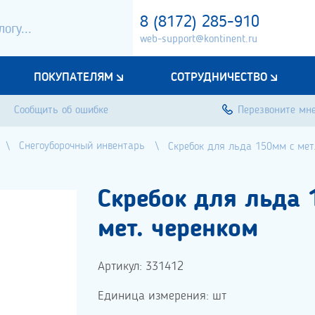
8 (8172) 285-910
web-support@kontinent.ru
ПОКУПАТЕЛЯМ
СОТРУДНИЧЕСТВО
Сообщить об ошибке
Перезвоните мн
Снегоуборочный инвентарь
Скребок для льда 150мм с мет
Скребок для льда 
мет. черенком
Артикул: 331412
Единица измерения: шт