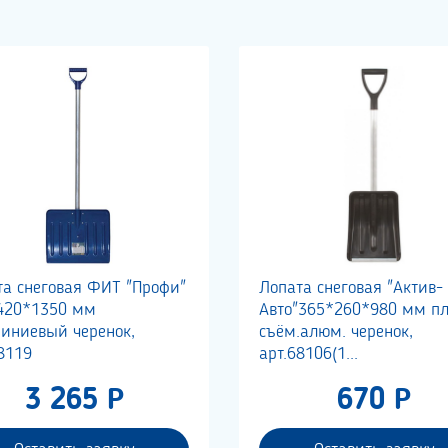
та снеговая ФИТ "Профи"
Лопата снеговая "Актив-
420*1350 мм
Авто"365*260*980 мм пла
иниевый черенок,
съём.алюм. черенок,
8119
арт.68106(1...
3 265 Р
670 Р