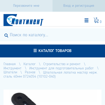
Перезвоните мне
Вход и регистрация
0
КАТАЛОГ ТОВАРОВ
Главная
Каталог
Строительство и ремонт
Инструмент
Инструмент для подготовительных работ
Шпатели
Разное
Шпательная лопатка мастер нерж.
сталь 40мм 0724054 (10102-040)