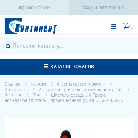
Перезвоните мне
Вход и регистрация
0
КАТАЛОГ ТОВАРОВ
Главная
Каталог
Строительство и ремонт
Инструмент
Инструмент для подготовительных работ
Шпатели
Фит
Шпатель фасадный Профи,
нержавеющая сталь , прорезиненная ручка 350мм 06425