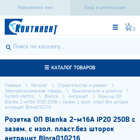
Перезвоните мне
Вход и регистрация
0
КАТАЛОГ ТОВАРОВ
Главная
Каталог
Строительство и ремонт
Электротехнические товары
Выключатели и розетки
System electric
Blanca
Антрацит
Розетка ОП
Blanka 2-м16А IP20 250В c зазем. с изол. пласт.без шторок
антрацит Blnra010216
Розетка ОП Blanka 2-м16А IP20 250В c
зазем. с изол. пласт.без шторок
антрацит Blnra010216