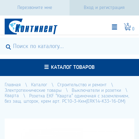
Перезвоните мне
Вход и регистрация
0
КАТАЛОГ ТОВАРОВ
Главная
Каталог
Строительство и ремонт
Электротехнические товары
Выключатели и розетки
Кварта
Розетка EKF "Кварта" одиночная с заземлением,
без защ. шторок, крем арт. РС10-3-Ккм(ERK14-K33-16-DM)