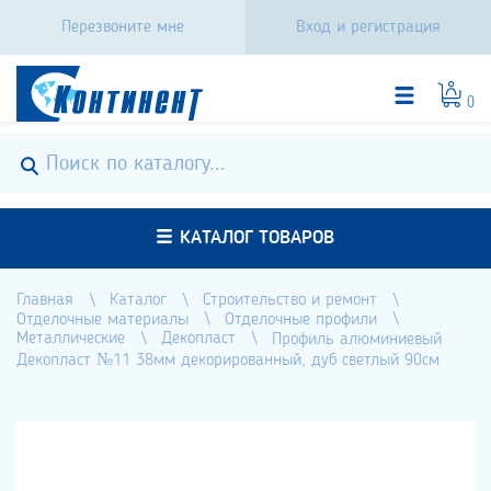
Перезвоните мне
Вход и регистрация
0
КАТАЛОГ ТОВАРОВ
Главная
Каталог
Строительство и ремонт
Отделочные материалы
Отделочные профили
Металлические
Декопласт
Профиль алюминиевый
Декопласт №11 38мм декорированный, дуб светлый 90см