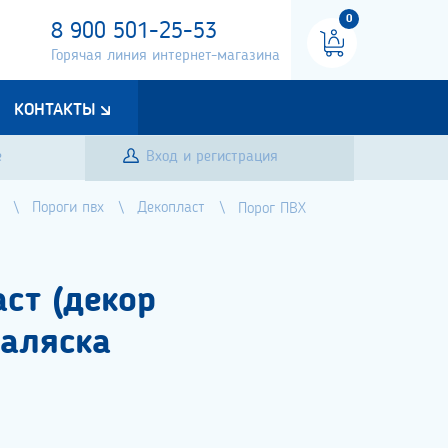
0
8 900 501-25-53
Горячая линия интернет-магазина
КОНТАКТЫ
е
Вход и регистрация
Пороги пвх
Декопласт
Порог ПВХ
ст (декор
 аляска