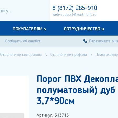
8 (8172) 285-910
web-support@kontinent.ru
ПОКУПАТЕЛЯМ
СОТРУДНИЧЕСТВО
Сообщить об ошибке
Перезвоните мн
Отделочные материалы
Отделочные профили
Пластиковые
Порог ПВХ Декопла
полуматовый) дуб
3,7*90см
Артикул: 313715