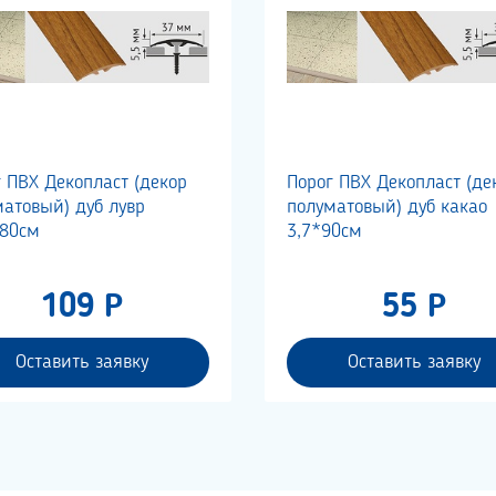
 ПВХ Декопласт (декор
Порог ПВХ Декопласт (де
атовый) дуб лувр
полуматовый) дуб какао
180см
3,7*90см
109 Р
55 Р
Оставить заявку
Оставить заявку