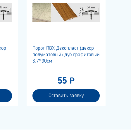
кор
Порог ПВХ Декопласт (декор
полуматовый) дуб графитовый
3,7*90см
55 Р
Оставить заявку