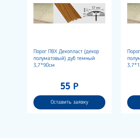
Порог ПВХ Декопласт (декор
Порог
полуматовый) дуб темный
полум
3,7*90см
3,7*
55 Р
Оставить заявку