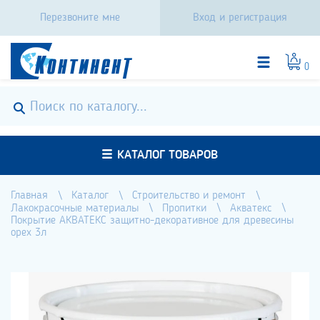
Перезвоните мне
Вход и регистрация
0
КАТАЛОГ ТОВАРОВ
Главная
Каталог
Строительство и ремонт
Лакокрасочные материалы
Пропитки
Акватекс
Покрытие АКВАТЕКС защитно-декоративное для древесины
орех 3л