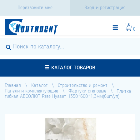
Перезвоните мне
Вход и регистрация
0
КАТАЛОГ ТОВАРОВ
Главная
Каталог
Строительство и ремонт
Панели и комплектующие
Фартуки стеновые
Плитка
гибкая АБСОЛЮТ Рэве Нуазет 1350*600*1,3мм(6шт/уп)