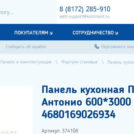
8 (8172) 285-910
web-support@kontinent.ru
ПОКУПАТЕЛЯМ
СОТРУДНИЧЕСТВО
Сообщить об ошибке
Перезвоните мн
Панели и комплектующие
Фартуки стеновые
Панель кухо
Панель кухонная 
Антонио 600*3000 
4680169026934
Артикул: 374108