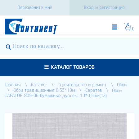
Перезвоните мне
Вход и регистрация
0
КАТАЛОГ ТОВАРОВ
Главная
Каталог
Строительство и ремонт
Обои
Обои традиционные 0.53*10м
Саратов
Обои
САРАТОВ 805-06 бумажные дуплекс 10*0,53м(12)