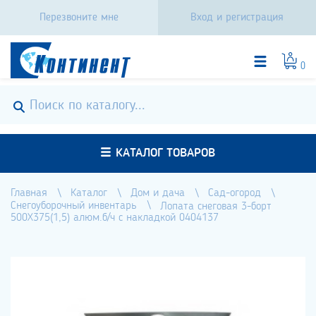
Перезвоните мне
Вход и регистрация
0
КАТАЛОГ ТОВАРОВ
Главная
Каталог
Дом и дача
Сад-огород
Снегоуборочный инвентарь
Лопата снеговая 3-борт
500Х375(1,5) алюм.б/ч с накладкой 0404137