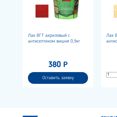
Лак ВГТ акриловый с
Лак 
антисептиком вишня 0,9кг
анти
380 Р
Оставить заявку