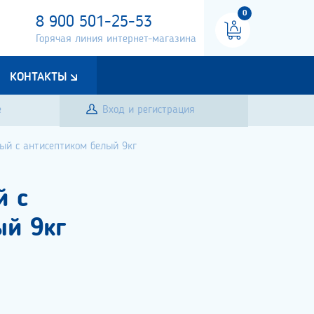
0
8 900 501-25-53
Горячая линия интернет-магазина
КОНТАКТЫ
е
Вход и регистрация
ый с антисептиком белый 9кг
й с
ый 9кг