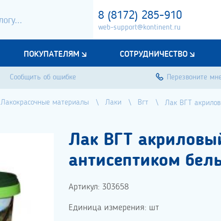
8 (8172) 285-910
web-support@kontinent.ru
ПОКУПАТЕЛЯМ
СОТРУДНИЧЕСТВО
Сообщить об ошибке
Перезвоните мн
Лакокрасочные материалы
Лаки
Вгт
Лак ВГТ акрилов
Лак ВГТ акриловы
антисептиком бел
Артикул: 303658
Единица измерения: шт