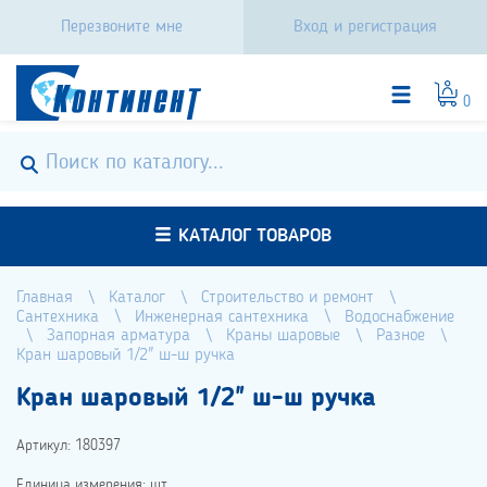
Перезвоните мне
Вход и регистрация
0
КАТАЛОГ ТОВАРОВ
Главная
Каталог
Строительство и ремонт
Сантехника
Инженерная сантехника
Водоснабжение
Запорная арматура
Краны шаровые
Разное
Кран шаровый 1/2" ш-ш ручка
Кран шаровый 1/2" ш-ш ручка
Артикул: 180397
Единица измерения: шт