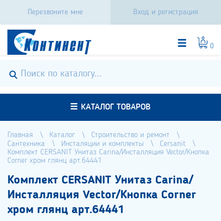
Перезвоните мне
Вход и регистрация
0
КАТАЛОГ ТОВАРОВ
Главная
Каталог
Строительство и ремонт
Сантехника
Инсталяции и комплекты
Cersanit
Комплект CERSANIT Унитаз Carina/Инсталляция Vector/Кнопка
Corner хром глянц арт.64441
Комплект CERSANIT Унитаз Carina/
Инсталляция Vector/Кнопка Corner
хром глянц арт.64441