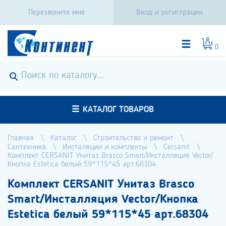
Перезвоните мне
Вход и регистрация
0
КАТАЛОГ ТОВАРОВ
Главная
Каталог
Строительство и ремонт
Сантехника
Инсталяции и комплекты
Cersanit
Комплект CERSANIT Унитаз Brasco Smart/Инсталляция Vector/
Кнопка Estetica белый 59*115*45 арт.68304
Комплект CERSANIT Унитаз Brasco
Smart/Инсталляция Vector/Кнопка
Estetica белый 59*115*45 арт.68304