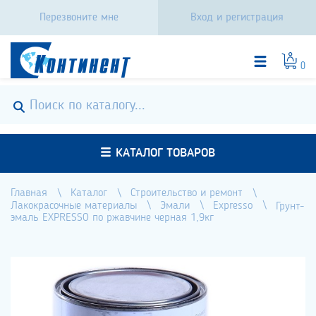
Перезвоните мне
Вход и регистрация
0
КАТАЛОГ ТОВАРОВ
Главная
Каталог
Строительство и ремонт
Лакокрасочные материалы
Эмали
Expresso
Грунт-
эмаль EXPRESSO по ржавчине черная 1,9кг