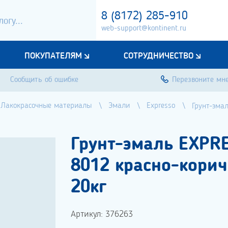
8 (8172) 285-910
web-support@kontinent.ru
ПОКУПАТЕЛЯМ
СОТРУДНИЧЕСТВО
Сообщить об ошибке
Перезвоните мн
Лакокрасочные материалы
Эмали
Expresso
Грунт-эма
Грунт-эмаль EXPR
8012 красно-кори
20кг
Артикул: 376263