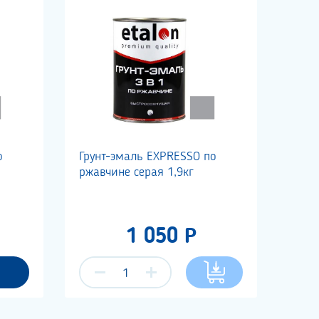
о
Грунт-эмаль EXPRESSO по
ржавчине серая 1,9кг
1 050 Р