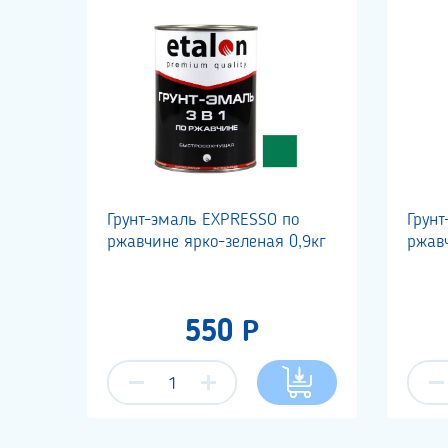
Грунт-эмаль EXPRESSO по
Грун
ржавчине ярко-зеленая 0,9кг
ржавч
550 Р